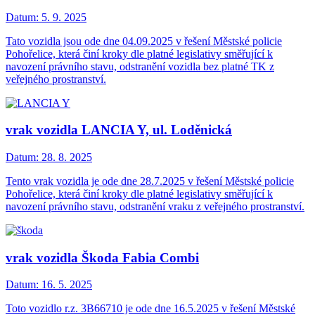
Datum:
5. 9. 2025
Tato vozidla jsou ode dne 04.09.2025 v řešení Městské policie
Pohořelice, která činí kroky dle platné legislativy směřující k
navození právního stavu, odstranění vozidla bez platné TK z
veřejného prostranství.
vrak vozidla LANCIA Y, ul. Loděnická
Datum:
28. 8. 2025
Tento vrak vozidla je ode dne 28.7.2025 v řešení Městské policie
Pohořelice, která činí kroky dle platné legislativy směřující k
navození právního stavu, odstranění vraku z veřejného prostranství.
vrak vozidla Škoda Fabia Combi
Datum:
16. 5. 2025
Toto vozidlo r.z. 3B66710 je ode dne 16.5.2025 v řešení Městské