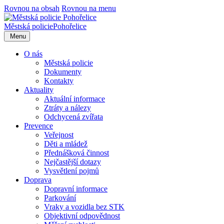
Rovnou na obsah
Rovnou na menu
Městská policie
Pohořelice
Menu
O nás
Městská policie
Dokumenty
Kontakty
Aktuality
Aktuální informace
Ztráty a nálezy
Odchycená zvířata
Prevence
Veřejnost
Děti a mládež
Přednášková činnost
Nejčastější dotazy
Vysvětlení pojmů
Doprava
Dopravní informace
Parkování
Vraky a vozidla bez STK
Objektivní odpovědnost