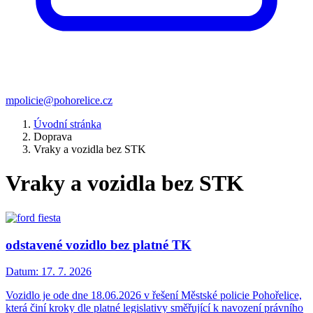
mpolicie@pohorelice.cz
Úvodní stránka
Doprava
Vraky a vozidla bez STK
Vraky a vozidla bez STK
odstavené vozidlo bez platné TK
Datum:
17. 7. 2026
Vozidlo je ode dne 18.06.2026 v řešení Městské policie Pohořelice,
která činí kroky dle platné legislativy směřující k navození právního