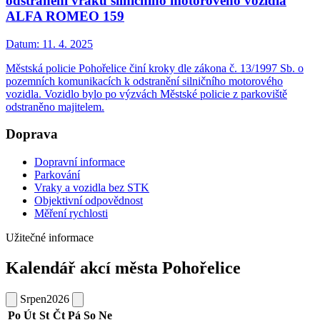
odstranění vraku silničního motorového vozidla
ALFA ROMEO 159
Datum:
11. 4. 2025
Městská policie Pohořelice činí kroky dle zákona č. 13/1997 Sb. o
pozemních komunikacích k odstranění silničního motorového
vozidla. Vozidlo bylo po výzvách Městské policie z parkoviště
odstraněno majitelem.
Doprava
Dopravní informace
Parkování
Vraky a vozidla bez STK
Objektivní odpovědnost
Měření rychlosti
Užitečné informace
Kalendář akcí města Pohořelice
Srpen
2026
Po
Út
St
Čt
Pá
So
Ne