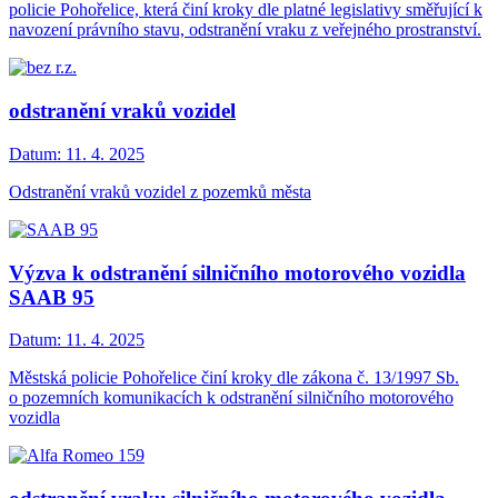
policie Pohořelice, která činí kroky dle platné legislativy směřující k
navození právního stavu, odstranění vraku z veřejného prostranství.
odstranění vraků vozidel
Datum:
11. 4. 2025
Odstranění vraků vozidel z pozemků města
Výzva k odstranění silničního motorového vozidla
SAAB 95
Datum:
11. 4. 2025
Městská policie Pohořelice činí kroky dle zákona č. 13/1997 Sb.
o pozemních komunikacích k odstranění silničního motorového
vozidla