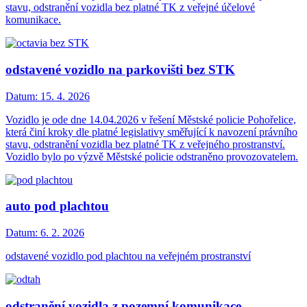
stavu, odstranění vozidla bez platné TK z veřejné účelové
komunikace.
odstavené vozidlo na parkovišti bez STK
Datum:
15. 4. 2026
Vozidlo je ode dne 14.04.2026 v řešení Městské policie Pohořelice,
která činí kroky dle platné legislativy směřující k navození právního
stavu, odstranění vozidla bez platné TK z veřejného prostranství.
Vozidlo bylo po výzvě Městské policie odstraněno provozovatelem.
auto pod plachtou
Datum:
6. 2. 2026
odstavené vozidlo pod plachtou na veřejném prostranství
odstranění vozidla z pozemní komunikace