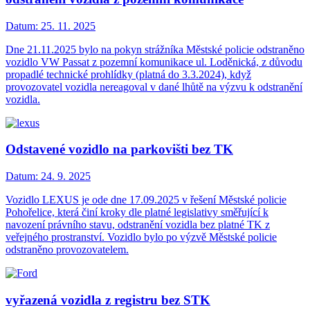
Datum:
25. 11. 2025
Dne 21.11.2025 bylo na pokyn strážníka Městské policie odstraněno
vozidlo VW Passat z pozemní komunikace ul. Loděnická, z důvodu
propadlé technické prohlídky (platná do 3.3.2024), když
provozovatel vozidla nereagoval v dané lhůtě na výzvu k odstranění
vozidla.
Odstavené vozidlo na parkovišti bez TK
Datum:
24. 9. 2025
Vozidlo LEXUS je ode dne 17.09.2025 v řešení Městské policie
Pohořelice, která činí kroky dle platné legislativy směřující k
navození právního stavu, odstranění vozidla bez platné TK z
veřejného prostranství. Vozidlo bylo po výzvě Městské policie
odstraněno provozovatelem.
vyřazená vozidla z registru bez STK